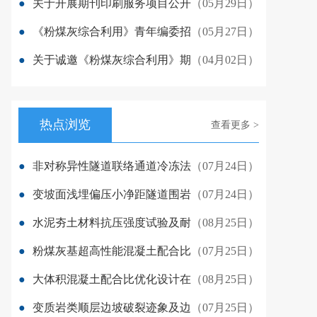
●
关于开展期刊印刷服务项目公开
（05月29日）
●
《粉煤灰综合利用》青年编委招
（05月27日）
●
关于诚邀《粉煤灰综合利用》期
（04月02日）
热点浏览
查看更多 >
●
非对称异性隧道联络通道冷冻法
（07月24日）
●
变坡面浅埋偏压小净距隧道围岩
（07月24日）
●
水泥夯土材料抗压强度试验及耐
（08月25日）
●
粉煤灰基超高性能混凝土配合比
（07月25日）
●
大体积混凝土配合比优化设计在
（08月25日）
●
变质岩类顺层边坡破裂迹象及边
（07月25日）