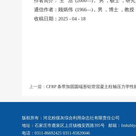
作者简介： 王 浩 (2000—) , 男 ，硕士 
通信作者：顾炳伟 (1966—) , 男 ，博士 
收稿日期：2025 - 04 - 18
上一篇：
CFRP 条带加固圆端形铝管混凝土柱轴压力学性
版权所有：河北粉煤灰综合利用杂志社有限责任公司
地址：石家庄市鹿泉区上庄镇槐安西路395号 邮箱：fmhzhly@
电话：0311-86692425 0311-85820046