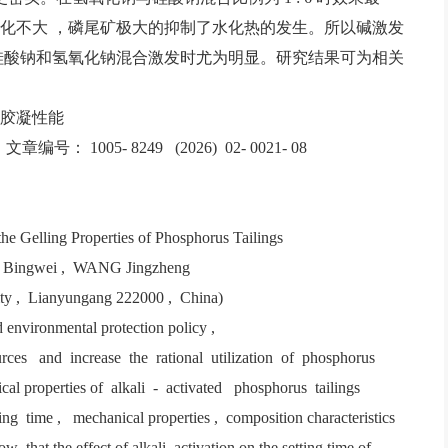
化不大 ，磷尾矿极大的抑制了水化热的发生。所以碱激发
硅酸钠和氢氧化钠混合激发时尤为明显。研究结果可为相关
；胶凝性能
5- 8249 (2026) 02- 0021- 08
the Gelling Properties of Phosphorus Tailings
Bingwei , WANG Jingzheng
ity , Lianyungang 222000 , China)
d environmental protection policy ,
ources and increase the rational utilization of phosphorus
cal properties of alkali - activated phosphorus tailings
ng time , mechanical properties , composition characteristics
 that the effect of alkali activation on the setting time of