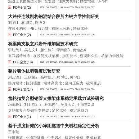
混凝土表面裂缝分割 ; 全监督 ; 注意力机制 ; 数据增强 ; U-Net
PDF全文(2)
DOI：10. 19860/j. cnki. issn1005- 8249. 2026. 03. 027
大跨径连续刚构钢混结合段剪力键力学性能研究
刘 通1 , 蒋 鑫2 , 刘 学3
连续刚构桥 ; PBL 剪力键 ; 有限元分析 ; 静载试验
PDF全文(2)
DOI：10. 19860/j. cnki. issn1005- 8249. 2026. 03. 026
桥梁简支板玄武岩纤维加固技术研究
李红鸽1 , 吴志文1 , 滕仁栋2 , 李南南3 , 贾铂杰4
玄武岩纤维布 ; 在役简支板梁桥 ; 加固技术 ; 桥梁耐久性 ; 桥梁力学性能
PDF全文(18)
DOI：10. 19860/j. cnki. issn1005- 8249. 2026. 03. 025
整片墙体抗剪强度试验研究
刘云涛1 , 王欣荣2 , 高树凯3 , 郑 博1 , 黄 河1
整片墙体 ; 抗剪强度 ; 墙体高宽比 ; 竖向压应力 ; 破坏形态
PDF全文(14)
DOI：10. 19860/j. cnki. issn1005- 8249. 2026. 03. 024
盘轮扣复合型钢管支撑架体系稳定承载力试验研究
冯晓晓1 , 刘卫然2 ,3 , 杜旭冉4 , 吴昊天2 , 于海丰2 ,3
盘轮扣复合型钢管支撑架 ; 足尺试验 ; 稳定承载力
PDF全文(1)
DOI：10. 19860/j. cnki. issn1005- 8249. 2026. 03. 023
基于强度折减的小净距隧道中夹岩柱稳定性分析
王争瑞
强度折减 ; 小净距隧道 ; 中夹岩柱 ; 稳定性分析 ; 数值仿真