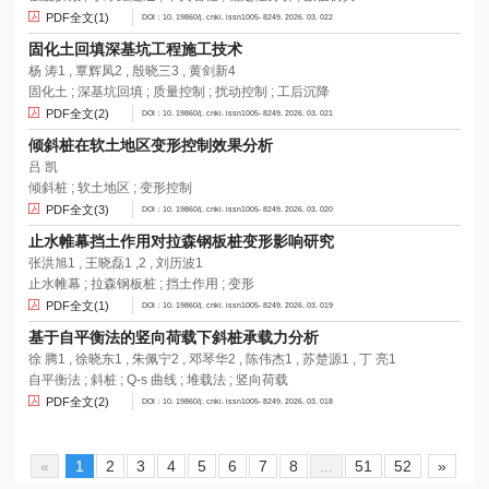
PDF全文(1)
DOI：10. 19860/j. cnki. issn1005- 8249. 2026. 03. 022
固化土回填深基坑工程施工技术
杨 涛1 , 覃辉凤2 , 殷晓三3 , 黄剑新4
固化土 ; 深基坑回填 ; 质量控制 ; 扰动控制 ; 工后沉降
PDF全文(2)
DOI：10. 19860/j. cnki. issn1005- 8249. 2026. 03. 021
倾斜桩在软土地区变形控制效果分析
吕 凯
倾斜桩 ; 软土地区 ; 变形控制
PDF全文(3)
DOI：10. 19860/j. cnki. issn1005- 8249. 2026. 03. 020
止水帷幕挡土作用对拉森钢板桩变形影响研究
张洪旭1 , 王晓磊1 ,2 , 刘历波1
止水帷幕 ; 拉森钢板桩 ; 挡土作用 ; 变形
PDF全文(1)
DOI：10. 19860/j. cnki. issn1005- 8249. 2026. 03. 019
基于自平衡法的竖向荷载下斜桩承载力分析
徐 腾1 , 徐晓东1 , 朱佩宁2 , 邓琴华2 , 陈伟杰1 , 苏楚源1 , 丁 亮1
自平衡法 ; 斜桩 ; Q-s 曲线 ; 堆载法 ; 竖向荷载
PDF全文(2)
DOI：10. 19860/j. cnki. issn1005- 8249. 2026. 03. 018
«
1
2
3
4
5
6
7
8
...
51
52
»