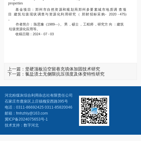
properties
基金项目：郑州市自然资源和规划局郑州多要素城市地质调
查项
目
建筑垃圾现状调查与资源化利用研究（
郑财招标采购
-
2020 -
475
)
。
作者简介：
陈思豫
(
1989
—) , 男
，硕士
，
工程师
，研究方
向
：建筑
垃圾资源化应用等。
收稿日期：
2024 -
07 -
03
上一篇：
坚硬顶板沿空留巷充填体加固技术研究
下一篇：
氯盐渍土无侧限抗压强度及体变特性研究
河北粉煤灰综合利用杂志社有限责任公司
石家庄市鹿泉区上庄镇槐安西路395号
电话：0311-86692425 0311-85820046
邮箱：fmhzhly@163.com
冀ICP备2024075653号-1
技术支持：数字河北