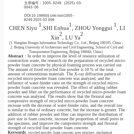
文章编号：
1005- 8249
(
2025
)
03-
0043- 06
DOI
:
10.
19860/j.cnki.issn1005
-
8249.2025
.03
.0
08
1
1
1
CHEN Siyu
,SHI Enhua
, ZHOU Yonggui
, LI
2
2
Xin
, LU Ya
(1. Hangtian Hongtu Information Technology Co., Ltd., Beijing 100195, China
；
2. Beijing University of Architecture and Civil Engineering,
School of Civil and
Transportation Engineering, Beijing 100044, China
）
Abstract
：
In order to improve the level of resource utilization of
construction waste, the research on the preparation of recycled micro-
powder foam concrete by physical foaming process was carried out.
The amount of fixed recycled fine powder is 10 % of the total
amount of cementitious materials. The X-ray diffraction pattern of
recycled micro-powder foam concrete was analyzed, and the
influence of water-binder ratio on the strength of recycled micro-
powder foam concrete was revealed. The effect of adding rubber
powder and fiber on the performance of recycled micro-powder foam
concrete was analyzed. The results show that the flexural and
compressive strength of recycled micro-powder foam concrete
increase with the decrease of water-binder ratio, and the overall law
is similar to that of ordinary concrete, but the increase is greater. The
addition of rubber powder and fiber can improve the distribution of
pore size in foam concrete, increase the proportion of small pores in
the specimen, and improve the compressive strength and flexural
strength of recycled fine powder foam concrete.
Keywords
:
recycled powder; foam concrete; pore structure;
mechanical