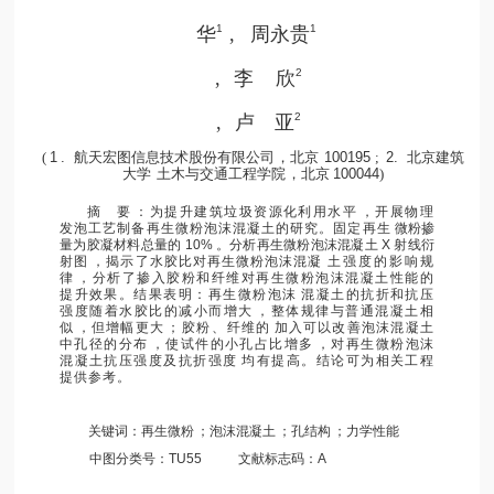
1
1
华
,
周永贵
2
,
李
欣
2
,
卢
亚
(
1
.
航天宏图信息技术股份有限公司
，北京
10019
5
;
2.
北京建筑
大学
土木与交通工程学院
，北京
100044
)
摘
要
：为提升建筑垃圾资源化利用水平
，开展物理
发泡工艺制备再生微粉泡沫混凝土的研究。固定再生
微粉掺
量为胶凝材料总量的
10%
。分析再生微粉泡沫混凝土
X
射线衍
射图
，揭示了水胶比对再生微粉泡沫
混凝
土强度的影响规
律
，分析了掺入胶粉和纤维对再生微粉泡沫混凝土性能的
提升效果
。结果表明：再生微粉泡沫
混凝土的抗折和抗压
强度随着水胶比的减小而增大
，整体规律与普通混凝土相
似
，但增幅更大
；胶粉
、
纤维的
加入可以改善泡沫混凝土
中孔径的分布
，使试件的小孔占比增多
，对再生微粉泡沫
混凝土抗压强度及抗折强度
均有提高。结论可为相关工程
提供参考。
关键词：再生微粉
；泡沫混凝土
；孔结构
；力学性能
中图分类号：
TU55
文献标志码：
A