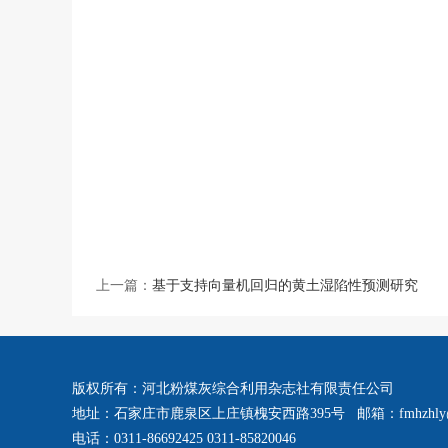
上一篇：
基于支持向量机回归的黄土湿陷性预测研究
版权所有：河北粉煤灰综合利用杂志社有限责任公司
地址：石家庄市鹿泉区上庄镇槐安西路395号 邮箱：fmhzhly@
电话：0311-86692425 0311-85820046