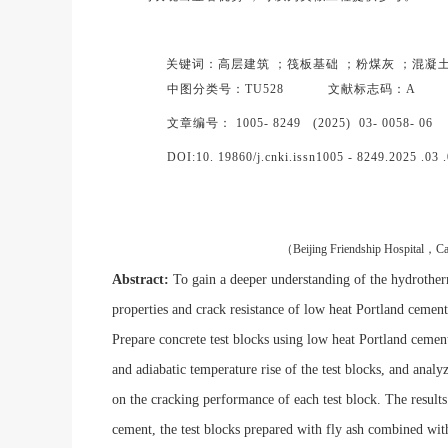
关键词：高层建筑 ；筏板基础 ；粉煤灰 ；混凝土
中图分类号：TU528 文献标志码：
文章编号： 1005- 8249 (2025) 03- 0058- 06
DOI:10. 19860/j.cnki.issn1005 - 8249.2025 .03 
Beijing Friendship Hospital
Ca
（
，
Abstrac
t:
To gain a deeper understanding of the hydrother
properties and crack resistance of low heat Portland cement
Prepare concrete test blocks using low heat Portland cement a
and adiabatic temperature rise of the test blocks, and analy
on the cracking performance of each test block.
The results
cement, the test blocks prepared with fly ash combined wi