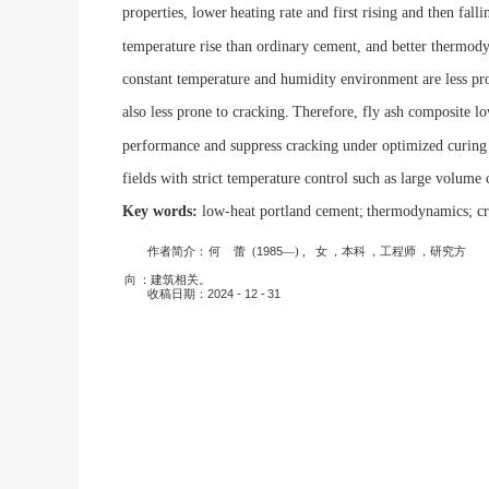
properties, lower
heating rate and first rising and then fall
temperature rise than ordinary cement, and better thermod
constant temperature and humidity environment are less pro
also less prone to cracking.
Therefore, fly ash composite lo
performance and suppress cracking under optimized curing c
fields with strict temperature control such as large volume 
Key words:
l
ow
-
heat portland cement;
t
hermodynamics;
c
作者简介：
何
蕾
(
1985
—) , 女
，本科
，工程师
，研究方
向
：建筑相关。
收稿日期：
2024 - 12 -
31