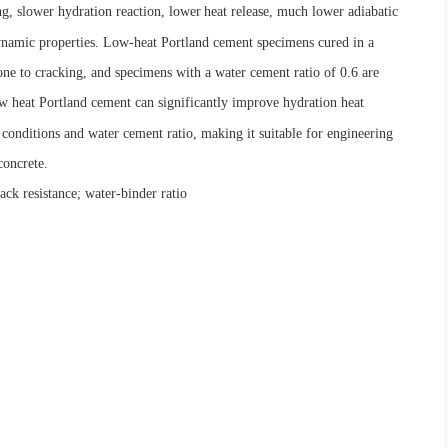
ing, slower hydration reaction, lower
heat release, much lower adiabatic
ynamic properties. Low
-
heat Portland cement specimens cured in a
ne to cracking, and specimens with a water cement ratio of 0.6 are
w heat Portland cement can significantly improve hydration heat
onditions and water cement ratio, making it suitable for engineering
concrete.
rack resistance;
w
ater-binder ratio