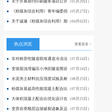
●
关于开展期刊印刷服务项目公开
（05月29日）
●
《粉煤灰综合利用》青年编委招
（05月27日）
●
关于诚邀《粉煤灰综合利用》期
（04月02日）
热点浏览
查看更多 >
●
非对称异性隧道联络通道冷冻法
（07月24日）
●
变坡面浅埋偏压小净距隧道围岩
（07月24日）
●
水泥夯土材料抗压强度试验及耐
（08月25日）
●
粉煤灰基超高性能混凝土配合比
（07月25日）
●
大体积混凝土配合比优化设计在
（08月25日）
●
变质岩类顺层边坡破裂迹象及边
（07月25日）