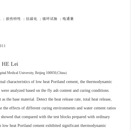
 ；损伤特性 ；抗碳化 ；循环试验 ；电通量
A
.011
HE Lei
pital Medical University, Beijing
100050,China
）
mal characteristics of low heat Portland cement, the thermodynamic
 were analyzed based on the fly ash content and curing conditions.
s the base material. Detect the heat release rate, total heat release,
ze the effects of different curing environments and water cement ratios
 showed that compared with the test blocks prepared with ordinary
th low heat Portland cement exhibited significant thermodynamic