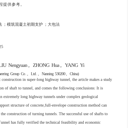
程提供参考。
法
；模筑混凝土初期支护
；大包法
A
25
LIU
Nengyuan ,
ZHONG
Hua ,
YANG
Yi
eering
Group
Co
. ,
Ltd
. ,
Nanning
530200 ,
China)
t construction in super-long highway tunnel, the article makes a study
on of shaft to tunnel, and comes the following conclusions: It is
on in extremely long highway tunnels under complex geological
upport structure of concrete,full-envelope construction method can
 the construction of turning tunnels. The successful use of shafts to
unnel has fully verified the technical feasibility and economic