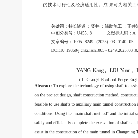
的技术可行性及经济适用性。成
果可为相关工
关键词：特长隧道
；竖井
；辅助施工
；正井
中图分类号：U455
. 8 文献标志码：
文章编号：
1005- 8249
(2025) 03- 0140- 05
DOI:10.
19860/j.cnki.issn1005
- 8249.2025
.03
.0
YANG
Kang ,
LIU
Yuan ,
( 1 .
Guangxi
Road
and
Bridge
Engin
Abstract:
To explore the technology of using shaft to assis
on the project design, shaft construction method, constructi
feasible to use shafts to auxiliary main tunnel constructi
conditions. Using the "main shaft method" and the initial s
safely and efficiently complete the excavation of shafts and
assist in the construction of the main tunnel in Changning T