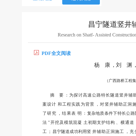
昌宁隧道竖井
Research on Shatf- Assisted Constructi
PDF全文阅读
杨
康
，刘
渊
（广西路桥工程集
摘
要
：为探讨高速公路特长隧道竖井辅
案设计
和工程实践为背景
，对竖井辅助正洞
了研究
，结果表
明
：复杂地质条件
下特长公路
法
”
开挖及模筑混凝
土初期支护结构
、横通道
工
；
昌宁隧道成功利用竖
井辅助正洞施工
，充