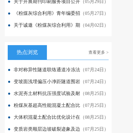
●
关于开展期刊印刷服务项目公开
（05月29日）
●
《粉煤灰综合利用》青年编委招
（05月27日）
●
关于诚邀《粉煤灰综合利用》期
（04月02日）
热点浏览
查看更多 >
●
非对称异性隧道联络通道冷冻法
（07月24日）
●
变坡面浅埋偏压小净距隧道围岩
（07月24日）
●
水泥夯土材料抗压强度试验及耐
（08月25日）
●
粉煤灰基超高性能混凝土配合比
（07月25日）
●
大体积混凝土配合比优化设计在
（08月25日）
●
变质岩类顺层边坡破裂迹象及边
（07月25日）