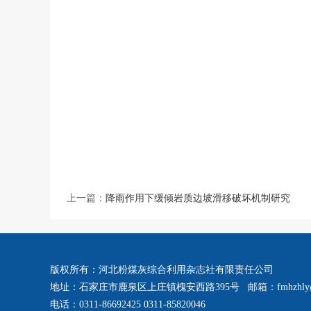
上一篇：
降雨作用下缓倾岩质边坡滑移破坏机制研究
版权所有：河北粉煤灰综合利用杂志社有限责任公司
地址：石家庄市鹿泉区上庄镇槐安西路395号 邮箱：fmhzhly@
电话：0311-86692425 0311-85820046