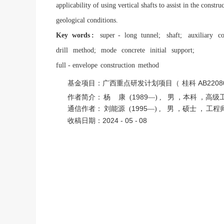
applicability of using vertical shafts to assist in the cons
geological conditions.
Key words
:
super
- long tunnel; shaft; auxiliary
c
drill
method;
mode
concrete
initial
support;
full - envelope
construction
method
AB
2208
基金项目：广西重点研发计划项目（
桂科
1989
作者简介：
杨
康
(
—) , 男
，本科
，高级
1995
通信作者：
刘能源
(
—) , 男
，硕士
，
工程
2024 - 05 -
08
收稿日期：