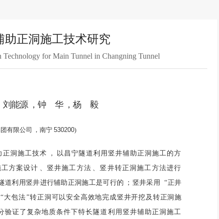
辅助正洞施工技术研究
on Technology for Main Tunnel in Changning Tunnel
，刘能源
，钟
华
，杨
毅
团有限公司
，南宁
530200
)
助正洞施工技术
，
以昌宁隧道利用竖井辅助正洞施工的方
施工方案设计
、竖井施工方法
、竖井转正洞施工方法进行
隧道利用竖井进行辅助正洞施工是可行的
；竖井采用 “正井
“大包法
”转正洞可以安全高效地完成竖井开挖及转正洞施
分验证了复杂地质条件下特长隧道利用竖井辅助正洞施工